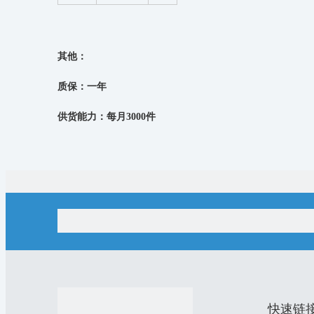
其他：
质保：一年
供货能力：每月3000件
成套放大镜包含：
放大镜x1，
镜头盖x2，
布箱x1，清洁布
x1，头绳
x1，
螺丝刀
上一条:
牙科放大镜
快速链