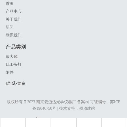
首页
产品中心
关于我们
新闻
联系我们
产品类别
放大镜
LED头灯
附件
联系信息

+86 25 85520925
版权所有

2023 南京云迈达光学仪器厂 备案/许可证编号：
苏ICP

market@ymarda.com
备19046750号
| 技术支持：
领动建站

南京市中央路276-1号12C，210037
苏公网安备 32010202010644号