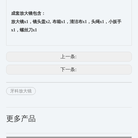
成套放大镜包含：
放大镜x1，
镜头盖
x2,
布箱x1，清洁布
x1，头绳
x1，小扳手
x1，螺丝刀
x1
上一条:
下一条:
牙科放大镜
更多产品